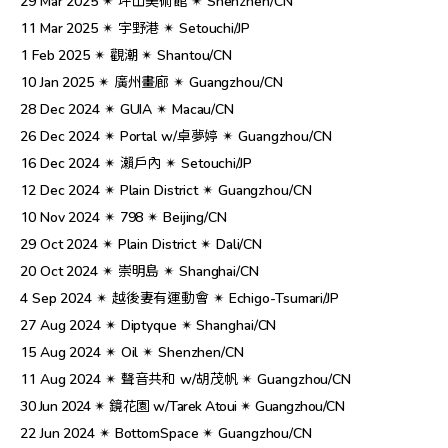
29 Mar 2025 ✴︎ 坪山美術館 ✴︎ Shenzhen/CN
11 Mar 2025 ✴︎ 宇野港 ✴︎ Setouchi/JP
1 Feb 2025 ✴︎ 觀潮 ✴︎ Shantou/CN
10 Jan 2025 ✴︎ 廣州畫廊 ✴︎ Guangzhou/CN
28 Dec 2024 ✴︎ GUIA ✴︎ Macau/CN
26 Dec 2024 ✴︎ Portal w/卓夢婷 ✴︎ Guangzhou/CN
16 Dec 2024 ✴︎ 瀨戶內 ✴︎ Setouchi/JP
12 Dec 2024 ✴︎ Plain District ✴︎ Guangzhou/CN
10 Nov 2024 ✴︎ 798 ✴︎ Beijing/CN
29 Oct 2024 ✴︎ Plain District ✴︎ Dali/CN
20 Oct 2024 ✴︎ 崇明島 ✴︎ Shanghai/CN
4 Sep 2024 ✴︎ 越後妻有運動會 ✴︎ Echigo-Tsumari/JP
27 Aug 2024 ✴︎ Diptyque ✴︎ Shanghai/CN
15 Aug 2024 ✴︎ Oil ✴︎ Shenzhen/CN
11 Aug 2024 ✴︎ 聲音共和 w/胡茂帆 ✴︎ Guangzhou/CN
30 Jun 2024 ✴︎ 鏡花園 w/Tarek Atoui ✴︎ Guangzhou/CN
22 Jun 2024 ✴︎ BottomSpace ✴︎ Guangzhou/CN