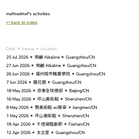
mafmadmaf's activities
↩︎ back to index
Date ✴︎ Venue ✴︎ Location
25 Jul 2026 ✴︎ 南鹼 Alkaline ✴︎ Guangzhou/CN
27 Jun 2026 ✴︎ 南鹼 Alkaline ✴︎ Guangzhou/CN
26 Jun 2026 ✴︎ 廣州城市職業學院 ✴︎ Guangzhou/CN
7 Jun 2026 ✴︎ 鏡花園 ✴︎ Guangzhou/CN
18 May 2026 ✴︎ 京東全球總部 ✴︎ Beijing/CN
16 May 2026 ✴︎ 坪山美術館 ✴︎ Shenzhen/CN
8 May 2026 ✴︎ 賢美術館 w/振寧 ✴︎ Jiangmen/CN
1 May 2026 ✴︎ 坪山美術館 ✴︎ Shenzhen/CN
18 Apr 2026 ✴︎ 千燈湖戲劇節 ✴︎ Foshan/CN
12 Apr 2026 ✴︎ 太古里 ✴︎ Guangzhou/CN