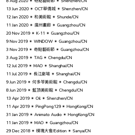
8 Aug 2020 ✴︎ 奇點藝術節 ✴︎ Shenzhen/CN
13 Jun 2020 ✴︎ OCT華僑城 ✴︎ Shenzhen/CN
12 Jan 2020 ✴︎ 和美術館 ✴︎ Shunde/CN
11 Jan 2020 ✴︎ 廣州畫廊 ✴︎ Guangzhou/CN
20 Nov 2019 ✴︎ K-11 ✴︎ Guangzhou/CN
9 Nov 2019 ✴︎ WINDOW ✴︎ Guangzhou/CN
3 Nov 2019 ✴︎ 奇點藝術節 ✴︎ Guangzhou/CN
3 Aug 2019 ✴︎ TAG ✴︎ Chengdu/CN
12 Jul 2019 ✴︎ MAO ✴︎ Shanghai/CN
11 Jul 2019 ✴︎ 長江劇場 ✴︎ Shanghai/CN
9 Jun 2019 ✴︎ 何多苓美術館 ✴︎ Chengdu/CN
8 Jun 2019 ✴︎ 藍頂美術館 ✴︎ Chengdu/CN
13 Apr 2019 ✴︎ Oil ✴︎ Shenzhen/CN
11 Apr 2019 ✴︎ PingPong129 ✴︎ HongKong/CN
31 Jan 2019 ✴︎ Animato Audio ✴︎ HongKong/CN
11 Jan 2019 ✴︎ MAO ✴︎ Guangzhou/CN
29 Dec 2018 ✴︎ 模塊大會/Edition ✴︎ Sanya/CN