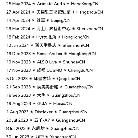
25 May 2024 ✴︎ Animato Audio ✴︎ HongKong/CN
27 Apr 2024 ✴︎ 天目里美術館駐留 ✴︎ Hangzhou/CN
14 Apr 2024 ✴︎ 雜草 ✴︎ Beijing/CN
29 Mar 2024 ✴︎ 海上世界藝術中心 ✴︎ Shenzhen/CN
18 Feb 2024 ✴︎ Hyatt 北角 ✴︎ HongKong/CN
12 Jan 2024 ✴︎ 舊天堂書店 ✴︎ Shenzhen/CN
19 Dec 2023 ✴︎ Sonic Anchor ✴︎ HongKong/CN
19 Nov 2023 ✴︎ ALSO Live ✴︎ Shunde/CN
17 Nov 2023 ✴︎ 成都 COSMO ✴︎ Chengdu/CN
5 Oct 2023 ✴︎ 即墨古城 ✴︎ Qingdao/CN
21 Sep 2023 ✴︎ 廣美美術館 ✴︎ Guangzhou/CN
16 Sep 2023 ✴︎ 大魚 ✴︎ Guangzhou/CN
19 Aug 2023 ✴︎ GUIA ✴︎ Macau/CN
1 Aug 2023 ✴︎ DiscJoker ✴︎ Guangzhou/CN
20 Jul 2023 ✴︎ 五羊-A7 ✴︎ Guangzhou/CN
8 Jul 2023 ✴︎ 永慶坊 ✴︎ Guangzhou/CN
30 Jun 2023 ✴︎ 洞穴 ✴︎ Yangshuo/CN