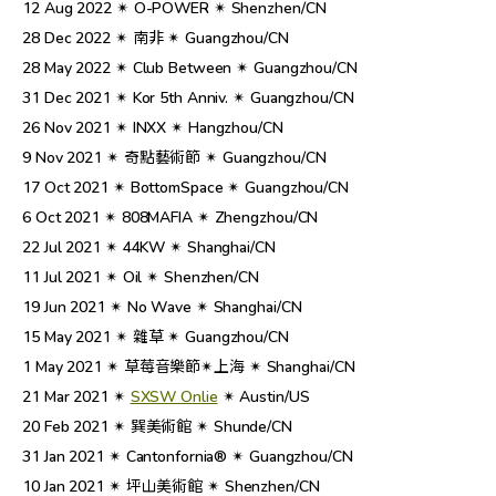
12 Aug 2022 ✴︎ O-POWER ✴︎ Shenzhen/CN
28 Dec 2022 ✴︎ 南非 ✴︎ Guangzhou/CN
28 May 2022 ✴︎ Club Between ✴︎ Guangzhou/CN
31 Dec 2021 ✴︎ Kor 5th Anniv. ✴︎ Guangzhou/CN
26 Nov 2021 ✴︎ INXX ✴︎ Hangzhou/CN
9 Nov 2021 ✴︎ 奇點藝術節 ✴︎ Guangzhou/CN
17 Oct 2021 ✴︎ BottomSpace ✴︎ Guangzhou/CN
6 Oct 2021 ✴︎ 808MAFIA ✴︎ Zhengzhou/CN
22 Jul 2021 ✴︎ 44KW ✴︎ Shanghai/CN
11 Jul 2021 ✴︎ Oil ✴︎ Shenzhen/CN
19 Jun 2021 ✴︎ No Wave ✴︎ Shanghai/CN
15 May 2021 ✴︎ 雜草 ✴︎ Guangzhou/CN
1 May 2021 ✴︎ 草莓音樂節✴︎上海 ✴︎ Shanghai/CN
21 Mar 2021 ✴︎
SXSW Onlie
✴︎ Austin/US
20 Feb 2021 ✴︎ 巽美術館 ✴︎ Shunde/CN
31 Jan 2021 ✴︎ Cantonfornia® ✴︎ Guangzhou/CN
10 Jan 2021 ✴︎ 坪山美術館 ✴︎ Shenzhen/CN